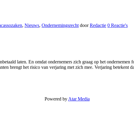
ncassozaken
,
Nieuws
,
Ondernemingsrecht
door
Redactie
0 Reactie's
onbetaald laten. En omdat ondernemers zich graag op het ondernemen fo
ten brengt het risico van verjaring met zich mee. Verjaring betekent dat
Powered by
Atar Media