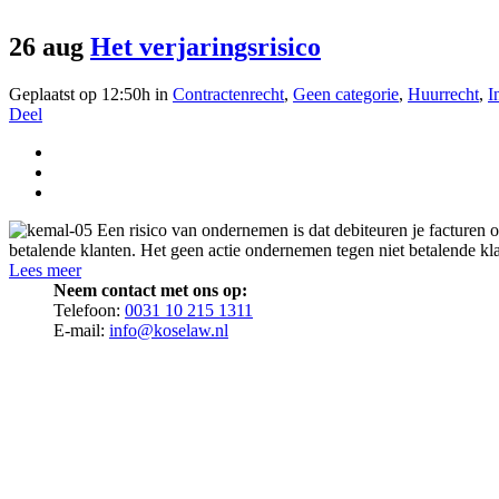
26 aug
Het verjaringsrisico
Geplaatst op 12:50h
in
Contractenrecht
,
Geen categorie
,
Huurrecht
,
I
Deel
Een risico van ondernemen is dat debiteuren je facturen 
betalende klanten. Het geen actie ondernemen tegen niet betalende klan
Lees meer
Neem contact met ons op:
Telefoon:
0031 10 215 1311
E-mail:
info@koselaw.nl