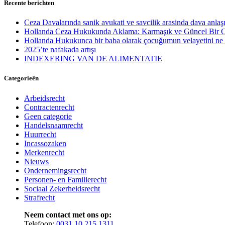
Recente berichten
Ceza Davalarında sanik avukati ve savcilik arasinda dava anl
Hollanda Ceza Hukukunda Aklama: Karmaşık ve Güncel Bir 
Hollanda Hukukunca bir baba olarak çocuğumun velayetini ne z
2025’te nafakada artışı
INDEXERING VAN DE ALIMENTATIE
Categorieën
Arbeidsrecht
Contractenrecht
Geen categorie
Handelsnaamrecht
Huurrecht
Incassozaken
Merkenrecht
Nieuws
Ondernemingsrecht
Personen- en Familierecht
Sociaal Zekerheidsrecht
Strafrecht
Neem contact met ons op:
Telefoon:
0031 10 215 1311