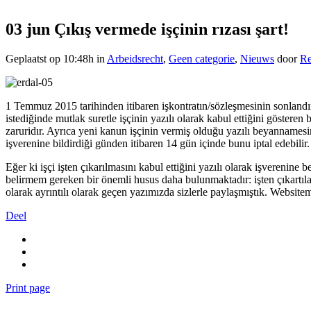
03 jun
Çıkış vermede işçinin rızası şart!
Geplaatst op 10:48h
in
Arbeidsrecht
,
Geen categorie
,
Nieuws
door
Re
1 Temmuz 2015 tarihinden itibaren işkontratın/sözleşmesinin sonlandırı
istediğinde mutlak suretle işçinin yazılı olarak kabul ettiğini gösteren
zaruridır. Ayrıca yeni kanun işçinin vermiş olduğu yazılı beyannamesini
işverenine bildirdiği günden itibaren 14 gün içinde bunu iptal edebilir.
Eğer ki işçi işten çıkarılmasını kabul ettiğini yazılı olarak işveren
belirmem gereken bir önemli husus daha bulunmaktadır: işten çıkartıla
olarak ayrıntılı olarak geçen yazımızda sizlerle paylaşmıştık. Websit
Deel
Print page