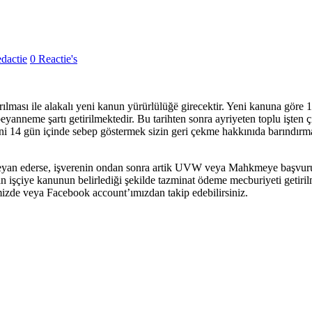
dactie
0 Reactie's
lması ile alakalı yeni kanun yürürlülüğë girecektir.
Yeni kanuna göre 1 
 beyanneme şartı getirilmektedir. Bu tarihten sonra ayriyeten toplu işten
 14 gün içinde sebep göstermek sizin geri çekme hakkınıda barındırmaktad
ine beyan ederse, işverenin ondan sonra artik UVW veya Mahkmeye başvuru
n işçiye kanunun belirlediği şekilde tazminat ödeme mecburiyeti getiri
emizde veya Facebook account’ımızdan takip edebilirsiniz.