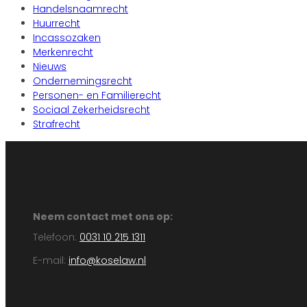
Handelsnaamrecht
Huurrecht
Incassozaken
Merkenrecht
Nieuws
Ondernemingsrecht
Personen- en Familierecht
Sociaal Zekerheidsrecht
Strafrecht
Neem contact met ons op:
Telefoon:
0031 10 215 1311
E-mail:
info@koselaw.nl