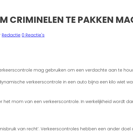
 CRIMINELEN TE PAKK
 CRIMINELEN TE PAKKEN MAG
r
Redactie
0 Reactie's
verkeerscontrole mag gebruiken om een verdachte aan te hou
ynamische verkeerscontrole in een auto bijna een kilo wiet w
het mom van een verkeerscontrole. In werkelijkheid wordt dan 
‘misbruik van recht’. Verkeerscontroles hebben een ander doel 