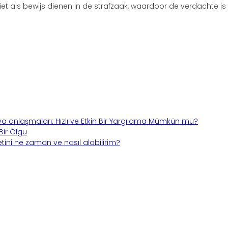
t als bewijs dienen in de strafzaak, waardoor de verdachte is 
a anlaşmaları: Hızlı ve Etkin Bir Yargılama Mümkün mü?
ir Olgu
ni ne zaman ve nasıl alabilirim?