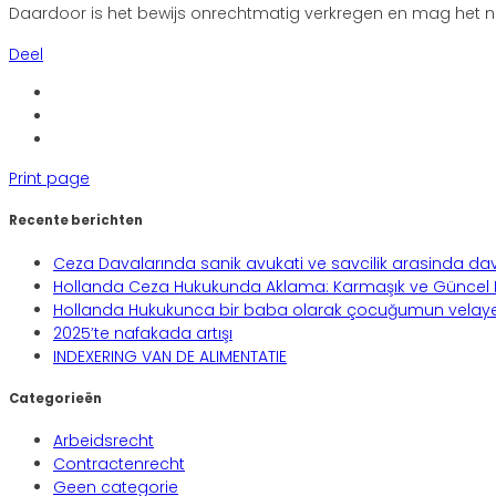
Daardoor is het bewijs onrechtmatig verkregen en mag het nie
Deel
Print page
Recente berichten
Ceza Davalarında sanik avukati ve savcilik arasinda dav
Hollanda Ceza Hukukunda Aklama: Karmaşık ve Güncel B
Hollanda Hukukunca bir baba olarak çocuğumun velayeti
2025’te nafakada artışı
INDEXERING VAN DE ALIMENTATIE
Categorieën
Arbeidsrecht
Contractenrecht
Geen categorie