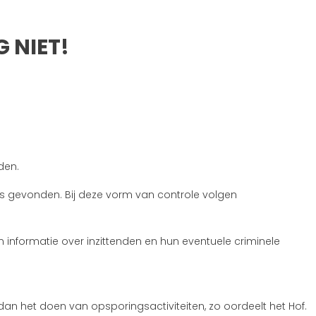
EN MAG NIET!
 NIET!
den.
as gevonden. Bij deze vorm van controle volgen
informatie over inzittenden en hun eventuele criminele
dan het doen van opsporingsactiviteiten, zo oordeelt het Hof.