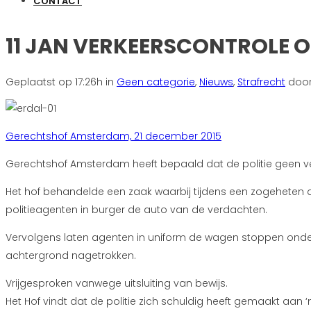
VERKEERSCONTROLE OM
CONTACT
11 JAN
VERKEERSCONTROLE OM
Geplaatst op 17:26h
in
Geen categorie
,
Nieuws
,
Strafrecht
doo
Gerechtshof Amsterdam, 21 december 2015
Gerechtshof Amsterdam heeft bepaald dat de politie geen 
Het hof behandelde een zaak waarbij tijdens een zogeheten d
politieagenten in burger de auto van de verdachten.
Vervolgens laten agenten in uniform de wagen stoppen onder 
achtergrond nagetrokken.
Vrijgesproken vanwege uitsluiting van bewijs.
Het Hof vindt dat de politie zich schuldig heeft gemaakt aan 