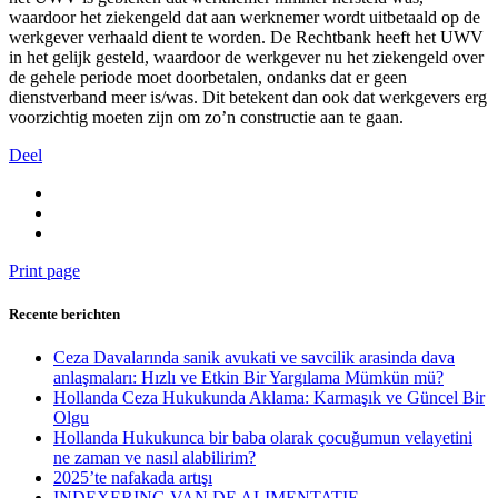
waardoor het ziekengeld dat aan werknemer wordt uitbetaald op de
werkgever verhaald dient te worden. De Rechtbank heeft het UWV
in het gelijk gesteld, waardoor de werkgever nu het ziekengeld over
de gehele periode moet doorbetalen, ondanks dat er geen
dienstverband meer is/was. Dit betekent dan ook dat werkgevers erg
voorzichtig moeten zijn om zo’n constructie aan te gaan.
Deel
Print page
Recente berichten
Ceza Davalarında sanik avukati ve savcilik arasinda dava
anlaşmaları: Hızlı ve Etkin Bir Yargılama Mümkün mü?
Hollanda Ceza Hukukunda Aklama: Karmaşık ve Güncel Bir
Olgu
Hollanda Hukukunca bir baba olarak çocuğumun velayetini
ne zaman ve nasıl alabilirim?
2025’te nafakada artışı
INDEXERING VAN DE ALIMENTATIE