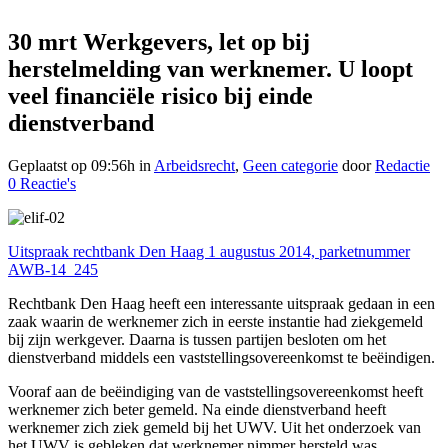
herstelmelding van werknemer.
30 mrt
Werkgevers, let op bij
U loopt veel financiële risico bij
herstelmelding van werknemer. U loopt
einde dienstverband
veel financiële risico bij einde
dienstverband
Geplaatst op 09:56h
in
Arbeidsrecht
,
Geen categorie
door
Redactie
0 Reactie's
Uitspraak rechtbank Den Haag 1 augustus 2014, parketnummer
AWB-14_245
Rechtbank Den Haag heeft een interessante uitspraak gedaan in een
zaak waarin de werknemer zich in eerste instantie had ziekgemeld
bij zijn werkgever. Daarna is tussen partijen besloten om het
dienstverband middels een vaststellingsovereenkomst te beëindigen.
Vooraf aan de beëindiging van de vaststellingsovereenkomst heeft
werknemer zich beter gemeld. Na einde dienstverband heeft
werknemer zich ziek gemeld bij het UWV. Uit het onderzoek van
het UWV is gebleken dat werknemer nimmer hersteld was,