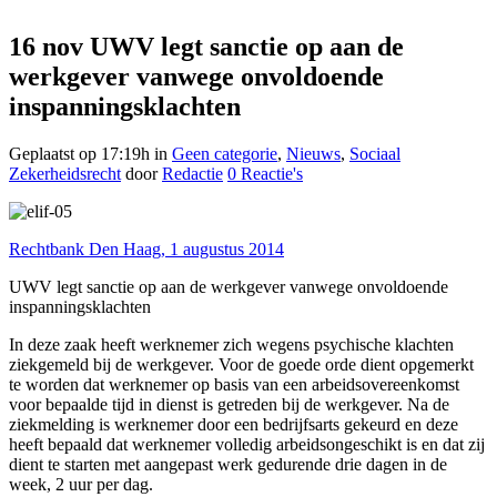
werkgever vanwege
16 nov
UWV legt sanctie op aan de
onvoldoende
werkgever vanwege onvoldoende
inspanningsklachten
inspanningsklachten
Geplaatst op 17:19h
in
Geen categorie
,
Nieuws
,
Sociaal
Zekerheidsrecht
door
Redactie
0 Reactie's
Rechtbank Den Haag, 1 augustus 2014
UWV legt sanctie op aan de werkgever vanwege onvoldoende
inspanningsklachten
In deze zaak heeft werknemer zich wegens psychische klachten
ziekgemeld bij de werkgever. Voor de goede orde dient opgemerkt
te worden dat werknemer op basis van een arbeidsovereenkomst
voor bepaalde tijd in dienst is getreden bij de werkgever.
Na de
ziekmelding is werknemer door een bedrijfsarts gekeurd en deze
heeft bepaald dat werknemer volledig arbeidsongeschikt is en dat zij
dient te starten met aangepast werk gedurende drie dagen in de
week, 2 uur per dag.