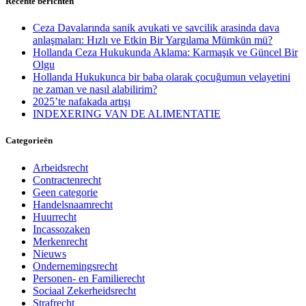
Recente berichten
Ceza Davalarında sanik avukati ve savcilik arasinda dava
anlaşmaları: Hızlı ve Etkin Bir Yargılama Mümkün mü?
Hollanda Ceza Hukukunda Aklama: Karmaşık ve Güncel Bir
Olgu
Hollanda Hukukunca bir baba olarak çocuğumun velayetini
ne zaman ve nasıl alabilirim?
2025’te nafakada artışı
INDEXERING VAN DE ALIMENTATIE
Categorieën
Arbeidsrecht
Contractenrecht
Geen categorie
Handelsnaamrecht
Huurrecht
Incassozaken
Merkenrecht
Nieuws
Ondernemingsrecht
Personen- en Familierecht
Sociaal Zekerheidsrecht
Strafrecht