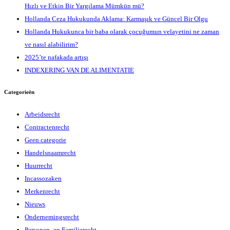
Hızlı ve Etkin Bir Yargılama Mümkün mü?
Hollanda Ceza Hukukunda Aklama: Karmaşık ve Güncel Bir Olgu
Hollanda Hukukunca bir baba olarak çocuğumun velayetini ne zaman
ve nasıl alabilirim?
2025’te nafakada artışı
INDEXERING VAN DE ALIMENTATIE
Categorieën
Arbeidsrecht
Contractenrecht
Geen categorie
Handelsnaamrecht
Huurrecht
Incassozaken
Merkenrecht
Nieuws
Ondernemingsrecht
Personen- en Familierecht