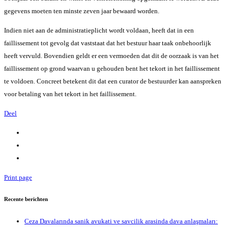
gegevens moeten ten minste zeven jaar bewaard worden.
Indien niet aan de administratieplicht wordt voldaan, heeft dat in een
faillissement tot gevolg dat vaststaat dat het bestuur haar taak onbehoorlijk
heeft vervuld. Bovendien geldt er een vermoeden dat dit de oorzaak is van het
faillissement op grond waarvan u gehouden bent het tekort in het faillissement
te voldoen. Concreet betekent dit dat een curator de bestuurder kan aanspreken
voor betaling van het tekort in het faillissement.
Deel
Print page
Recente berichten
Ceza Davalarında sanik avukati ve savcilik arasinda dava anlaşmaları: