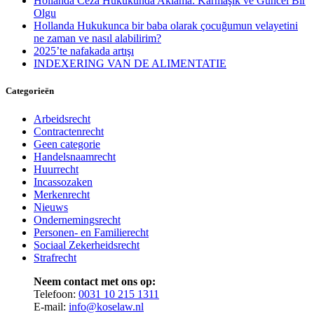
Hollanda Ceza Hukukunda Aklama: Karmaşık ve Güncel Bir
Olgu
Hollanda Hukukunca bir baba olarak çocuğumun velayetini
ne zaman ve nasıl alabilirim?
2025’te nafakada artışı
INDEXERING VAN DE ALIMENTATIE
Categorieën
Arbeidsrecht
Contractenrecht
Geen categorie
Handelsnaamrecht
Huurrecht
Incassozaken
Merkenrecht
Nieuws
Ondernemingsrecht
Personen- en Familierecht
Sociaal Zekerheidsrecht
Strafrecht
Neem contact met ons op:
Telefoon:
0031 10 215 1311
E-mail:
info@koselaw.nl