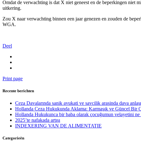
Omdat de verwachting is dat X niet geneest en de beperkingen niet
uitkering.
Zou X naar verwachting binnen een jaar genezen en zouden de beperk
WGA.
Deel
Print page
Recente berichten
Ceza Davalarında sanik avukati ve savcilik arasinda dava anl
Hollanda Ceza Hukukunda Aklama: Karmaşık ve Güncel Bir 
Hollanda Hukukunca bir baba olarak çocuğumun velayetini ne z
2025’te nafakada artışı
INDEXERING VAN DE ALIMENTATIE
Categorieën