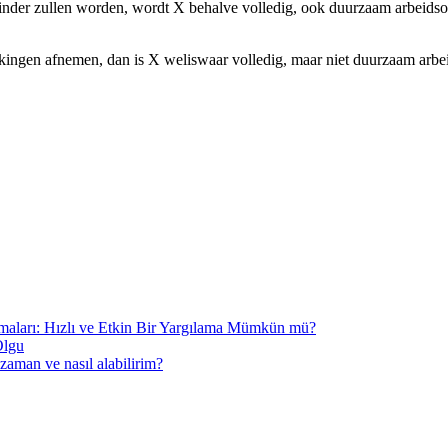
 minder zullen worden, wordt X behalve volledig, ook duurzaam arbeid
ingen afnemen, dan is X weliswaar volledig, maar niet duurzaam arbe
aşmaları: Hızlı ve Etkin Bir Yargılama Mümkün mü?
Olgu
aman ve nasıl alabilirim?